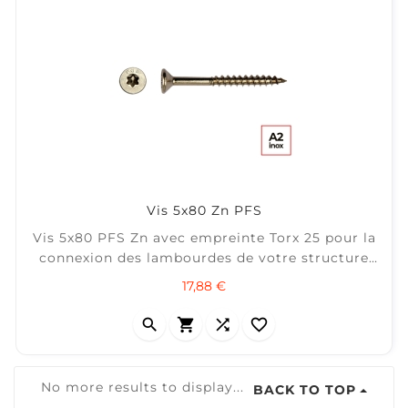
Vis 5x80 Zn PFS
Vis 5x80 PFS Zn avec empreinte Torx 25 pour la
connexion des lambourdes de votre structure
de terrasse. ± 40 m2 / Boîte 200
Prix
17,88 €




No more results to display...
BACK TO TOP