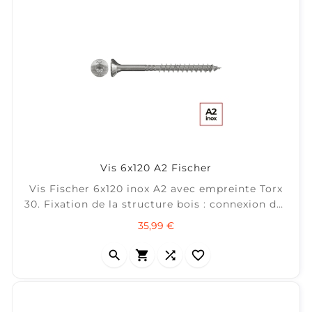
Vis 6x120 A2 Fischer
Vis Fischer 6x120 inox A2 avec empreinte Torx
30. Fixation de la structure bois : connexion des
solives. ± 25 m² / Boite 100
Prix
35,99 €



