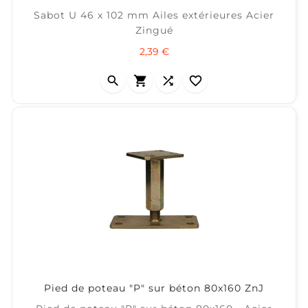
Sabot U 46 x 102 mm Ailes extérieures Acier
Zingué
Prix
2,39 €




Pied de poteau "P" sur béton 80x160 ZnJ