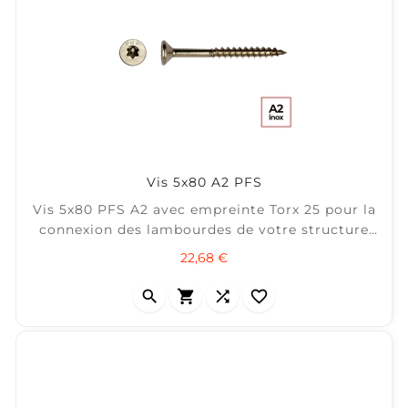
Vis 5x80 A2 PFS
Vis 5x80 PFS A2 avec empreinte Torx 25 pour la
connexion des lambourdes de votre structure
de terrasse. ± 40 m2 / Boîte 200
Prix
22,68 €



