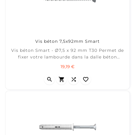
Vis béton 7,5x92mm Smart
Vis béton Smart - Ø7,5 x 92 mm T30 Permet de
fixer votre lambourde dans la dalle béton
(pensez à la cale d'isolation) ± 50 m² / boîte de
Prix
19,19 €
100



