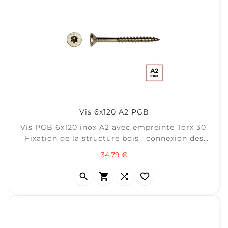
Vis 6x120 A2 PGB
Vis PGB 6x120 inox A2 avec empreinte Torx 30.
Fixation de la structure bois : connexion des
solives. ± 25 m² / Boite 100
Prix
34,79 €



