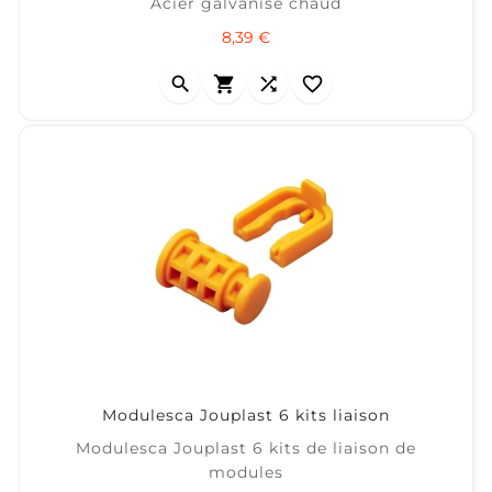
Acier galvanisé chaud
Prix
8,39 €




Modulesca Jouplast 6 kits liaison
Modulesca Jouplast 6 kits de liaison de
modules