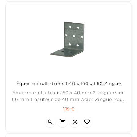
Équerre multi-trous h40 x l60 x L60 Zingué
Équerre multi-trous 60 x 40 mm 2 largeurs de
60 mm 1 hauteur de 40 mm Acier Zingué Pour
connecter vos lambourdes entre-elles (sur les
Prix
1,19 €
hauteurs de 40mm à 70 mm)



