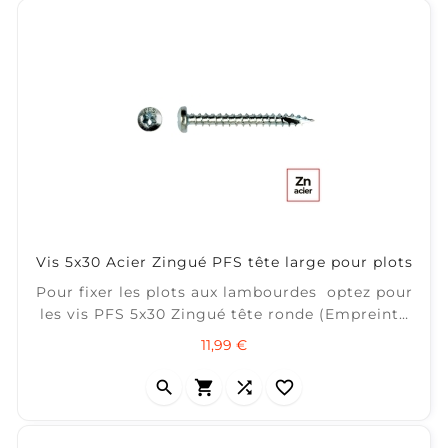
Vis 5x30 Acier Zingué PFS tête large pour plots
Pour fixer les plots aux lambourdes optez pour
les vis PFS 5x30 Zingué tête ronde (Empreinte
Torx 20). ± 40 m² / Boite 200
Prix
11,99 €



