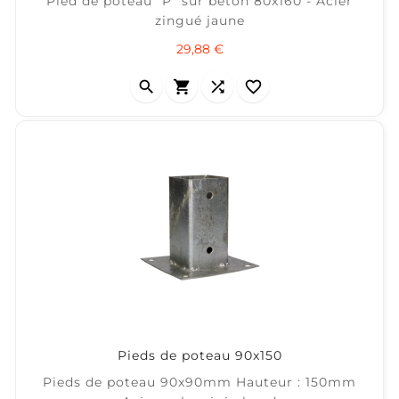
Pied de poteau "P" sur béton 80x160 - Acier
zingué jaune
Prix
29,88 €




Pieds de poteau 90x150
Pieds de poteau 90x90mm Hauteur : 150mm