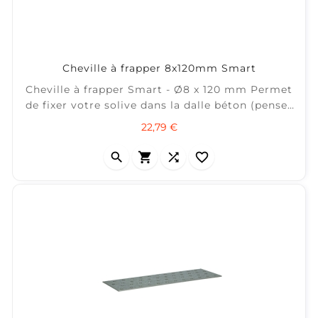
Cheville à frapper 8x120mm Smart
Cheville à frapper Smart - Ø8 x 120 mm Permet
de fixer votre solive dans la dalle béton (pensez
à la cale d'isolation) ± 50 m² / boîte de 100
Prix
22,79 €



