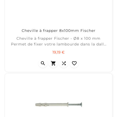
Cheville à frapper 8x100mm Fischer
Cheville à frapper Fischer - Ø8 x 100 mm
Permet de fixer votre lambourde dans la dalle
béton (pensez à la cale d'isolation) ± 50 m² /
Prix
19,19 €
boîte de 100



