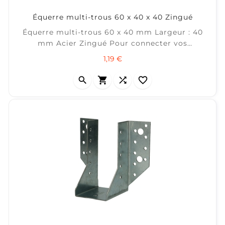
Équerre multi-trous 60 x 40 x 40 Zingué
Équerre multi-trous 60 x 40 mm Largeur : 40
mm Acier Zingué Pour connecter vos
lambourdes entre-elles
Prix
1,19 €



