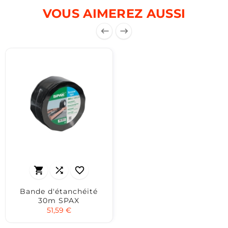
VOUS AIMEREZ AUSSI





Bande d'étanchéité
30m SPAX
51,59 €