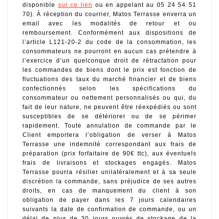
disponible 
sur ce lien
 ou en appelant au 05 24 54 51 
70). À réception du courrier, Matos Terrasse enverra un 
email avec les modalités de retour et ou 
remboursement. Conformément aux dispositions de 
l’article L121-20-2 du code de la consommation, les 
consommateurs ne pourront en aucun cas prétendre à 
l’exercice d’un quelconque droit de rétractation pour 
les commandes de biens dont le prix est fonction de 
fluctuations des taux du marché financier et de biens 
confectionnés selon les spécifications du 
consommateur ou nettement personnalisés ou qui, du 
fait de leur nature, ne peuvent être réexpédiés ou sont 
susceptibles de se détériorer ou de se périmer 
rapidement. Toute annulation de commande par le 
Client emportera l’obligation de verser à Matos 
Terrasse une indemnité correspondant aux frais de 
préparation (prix forfaitaire de 90€ ttc), aux éventuels 
frais de livraisons et stockages engagés. Matos 
Terrasse pourra résilier unilatéralement et à sa seule 
discrétion la commande, sans préjudice de ses autres 
droits, en cas de manquement du client à son 
obligation de payer dans les 7 jours calendaires 
suivants la date de confirmation de commande, ou un 
délai de plus de 30 jours ouvrés de stockage de la 