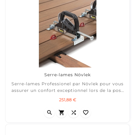
Serre-lames Növlek
Serre-lames Professionel par Növlek pour vous
assurer un confort exceptionnel lors de la pose
de votre terrasse bois. Permet un maintient
Prix
251,88 €
parfait des lames de bois, voir même les
redresser si elles présentent une légère flèche.




Espaceurs de lames fournis.