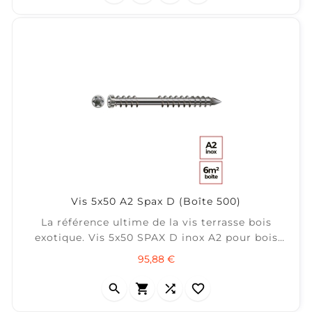
Vis 5x50 A2 Spax D (Boîte 500)
La référence ultime de la vis terrasse bois
exotique. Vis 5x50 SPAX D inox A2 pour bois
dur. Tête cylindrique T-STAR Torx 25 pointe CUT.
Prix
95,88 €
± 6 m² / boite de 500



