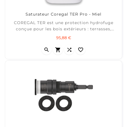
Saturateur Coregal TER Pro - Miel
COREGAL TER est une protection hydrofuge
conçue pour les bois extérieurs : terrasses,
caillebotis, tours de piscine, bardages, chalets,
Prix
95,88 €
clôtures, portails… Elle nourrit le bois et
valorise son aspect naturel tout en limitant les




taches, le grisaillement et la décoloration liés
aux UV. ...