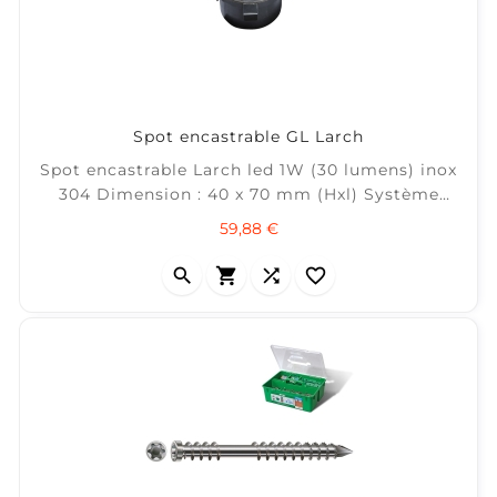
Spot encastrable GL Larch
Spot encastrable Larch led 1W (30 lumens) inox
304 Dimension : 40 x 70 mm (Hxl) Système
Plug &amp; Play 12v Garden Lights Permet un
Prix
59,88 €
éclairage en bas de mur ou massif



