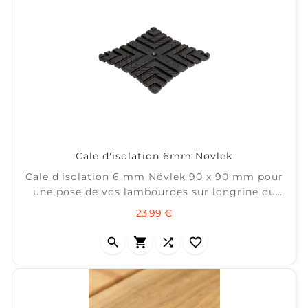
Cale d'isolation 6mm Novlek
Cale d'isolation 6 mm Növlek 90 x 90 mm pour
une pose de vos lambourdes sur longrine ou
plots béton. ± 5 m2 / sachet de 25
Prix
23,99 €



