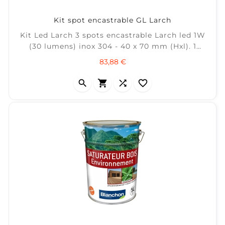
Kit spot encastrable GL Larch
Kit Led Larch 3 spots encastrable Larch led 1W
(30 lumens) inox 304 - 40 x 70 mm (Hxl). 1
transformateur 12w 1 Cable 6 m Système Plug
Prix
83,88 €
&amp; Play 12v Garden Lights



