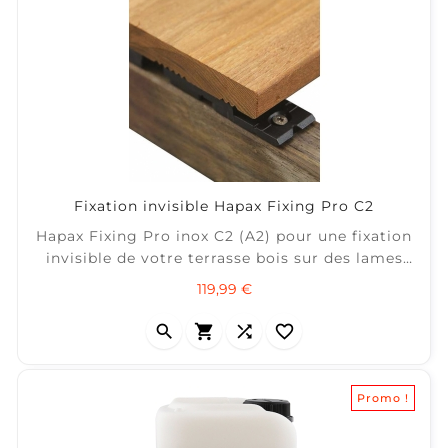
Fixation invisible Hapax Fixing Pro C2
Hapax Fixing Pro inox C2 (A2) pour une fixation
invisible de votre terrasse bois sur des lames
sans profil ou rainurage spécifique. ± 6 m2 /
Prix
119,99 €
boîte (calcul : lames de 145 mm avec un entre-
axe lambourdes tous les 45 cm)




Promo !