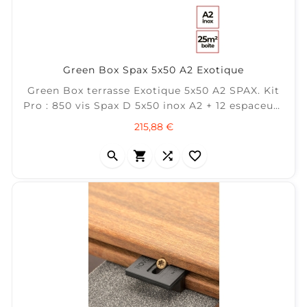
Green Box Spax 5x50 A2 Exotique
Green Box terrasse Exotique 5x50 A2 SPAX. Kit
Pro : 850 vis Spax D 5x50 inox A2 + 12 espaceurs
de lames + 5 embouts T25 + 1 foret étagé. ± 25
Prix
215,88 €
m2 par boîte



