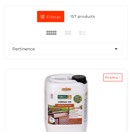

157 produits
Filtrer

Pertinence
Promo !