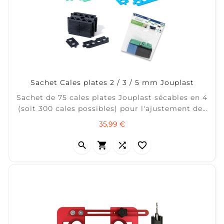
Sachet Cales plates 2 / 3 / 5 mm Jouplast
Sachet de 75 cales plates Jouplast sécables en 4
(soit 300 cales possibles) pour l'ajustement des
lambourdes sur un sol dur. Sachet contenant 3
Prix
35,99 €
épaisseurs : 2, 3 et 5 mm. ± 10 m2 / Sachet de 75
cales.



