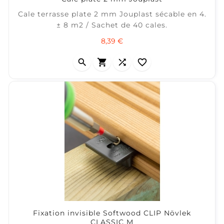
Cale terrasse plate 2 mm Jouplast sécable en 4.
± 8 m2 / Sachet de 40 cales.
Prix
8,39 €




Fixation invisible Softwood CLIP Növlek
CLASSIC M