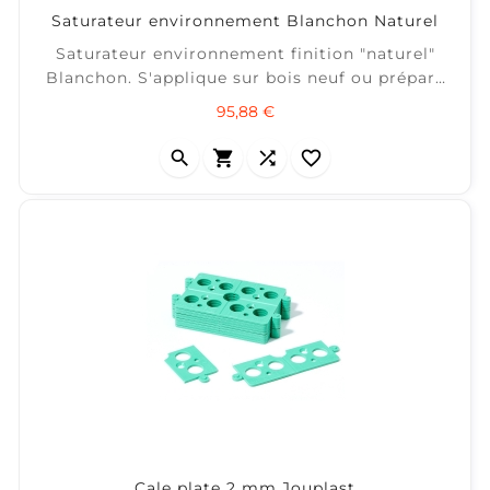
Saturateur environnement Blanchon Naturel
Saturateur environnement finition "naturel"
Blanchon. S'applique sur bois neuf ou préparé
sans attente particulière. Nourrit, protège et
Prix
95,88 €
ralentit le grisaillement. Non filmogène, ne
s’écaille pas et hydro perlant. Anti glissant :




glissance testée selon NF EN 13036-4 Produit à
base d’eau non agressif pour...
Cale plate 2 mm Jouplast