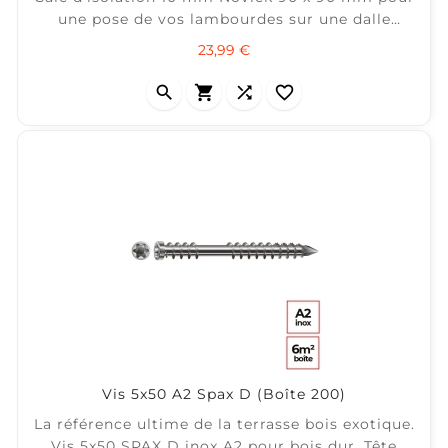
une pose de vos lambourdes sur une dalle
béton. ± 5 m2 / sachet de 25
Prix
23,99 €




Vis 5x50 A2 Spax D (Boîte 200)
La référence ultime de la terrasse bois exotique.
Vis 5x50 SPAX D inox A2 pour bois dur. Tête