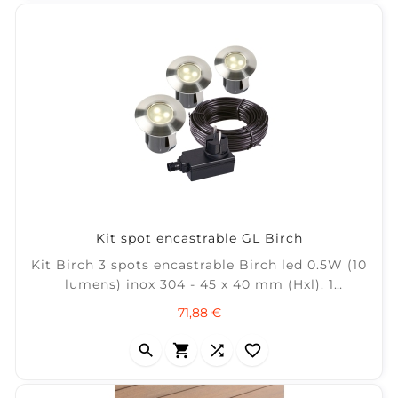
Kit spot encastrable GL Birch
Kit Birch 3 spots encastrable Birch led 0.5W (10
lumens) inox 304 - 45 x 40 mm (Hxl). 1
transformateur 12w 1 Cable 6 m Système Plug
Prix
71,88 €
&amp; Play 12v Garden Lights



