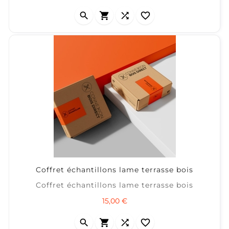
tous les bois extérieurs. ✔ Élimine
grisaillement, tanins, rouille et moisissures ✔




Redonne au bois sa couleur d’origine ✔
Formule gel : ne coule pas ✔...
Coffret échantillons lame terrasse bois
Coffret échantillons lame terrasse bois
Prix
15,00 €



