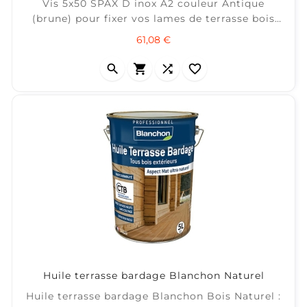
Vis 5x50 SPAX D inox A2 couleur Antique
(brune) pour fixer vos lames de terrasse bois
exotique et avoir une couleur de tête de vis
Prix
61,08 €
confondue avec le bois. Tête cylindrique T-STAR
Torx 25. Pointe CUT. ± 6 m² / boite de 200




Huile terrasse bardage Blanchon Naturel
Huile terrasse bardage Blanchon Bois Naturel :