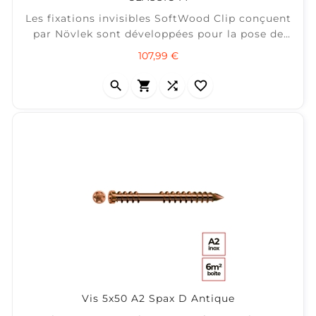
Les fixations invisibles SoftWood Clip conçuent
par Növlek sont développées pour la pose de
terrasses et bardages en bois tendre comme le
Prix
107,99 €
pin, Douglas, Mélèze, frêne thermo-chauffé,
Accoya, Kebony, bambou...




Vis 5x50 A2 Spax D Antique