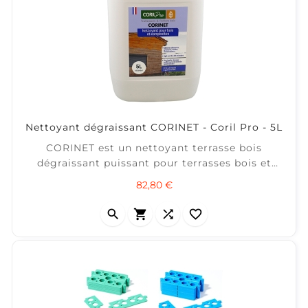
Nettoyant dégraissant CORINET - Coril Pro - 5L
CORINET est un nettoyant terrasse bois
dégraissant puissant pour terrasses bois et
composites. Il élimine salissures, graisses,
Prix
82,80 €
huiles, anciennes couches de saturateur et
moisissures. ✔ Nettoie bois et composites en




profondeur ✔ Retire huiles, graisses et
anciennes finitions ✔ Agit en 15 à 20...