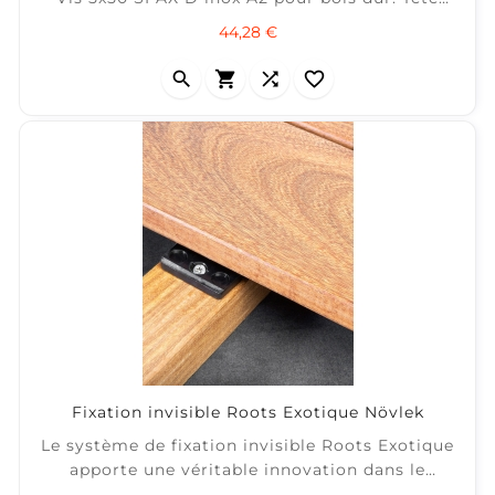
cylindrique T-STAR Torx 25 pointe CUT. ± 6 m² /
Prix
44,28 €
boite de 200




Fixation invisible Roots Exotique Növlek
Le système de fixation invisible Roots Exotique
apporte une véritable innovation dans le
domaine des fixations invisibles pour terrasses