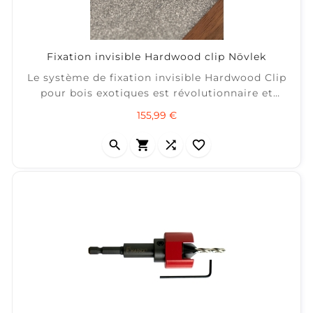
Fixation invisible Hardwood clip Növlek
Le système de fixation invisible Hardwood Clip
pour bois exotiques est révolutionnaire et
conforme aux exigences de la norme NF DTU
Prix
155,99 €
51.4. Utilisée sur les plus beaux chantiers depuis
plus de 10 ans, cette fixation a été approuvée




par les meilleurs !