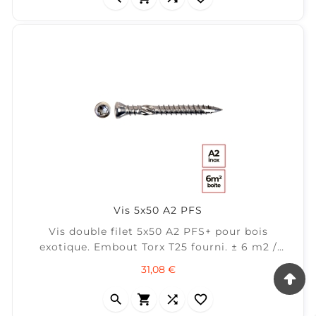
Vis 5x50 A2 PFS
Vis double filet 5x50 A2 PFS+ pour bois
exotique. Embout Torx T25 fourni. ± 6 m2 /
Boîte de 200 vis
Prix
31,08 €



