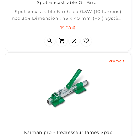
Spot encastrable GL Birch
Spot encastrable Birch led 0.5W (10 lumens)
inox 304 Dimension : 45 x 40 mm (Hxl) Système
Plug &amp; Play 12v Garden Lights Permet un
Prix
19,08 €
balisage de votre terrasse




Promo !
Kaiman pro - Redresseur lames Spax