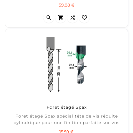
Prix
59,88 €




Foret étagé Spax
Foret étagé Spax spécial tête de vis réduite
cylindrique pour une finition parfaite sur vos
lames de terrasse bois. Perçage Ø4,1mm puis
Prix
15,59 €