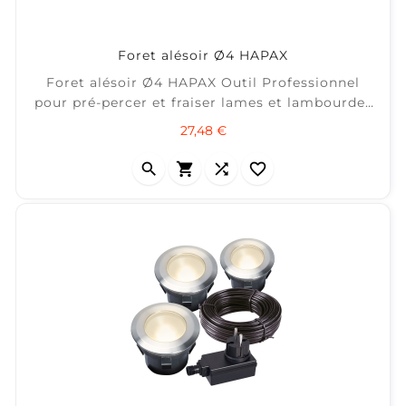
Foret alésoir Ø4 HAPAX
Foret alésoir Ø4 HAPAX Outil Professionnel
pour pré-percer et fraiser lames et lambourdes
pour une bonne finition en tête de vis.
Prix
27,48 €



