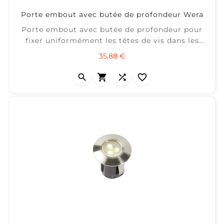
Porte embout avec butée de profondeur Wera
Porte embout avec butée de profondeur pour
fixer uniformément les têtes de vis dans les
lames de terrasses avec butée de profondeur
Prix
35,88 €
réglable (feutres protection compris)



