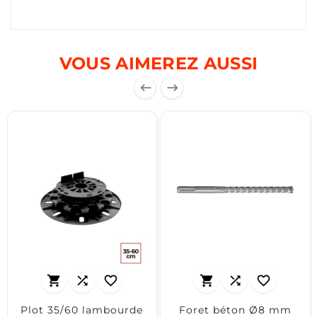
VOUS AIMEREZ AUSSI








Plot 35/60 lambourde
Foret béton Ø8 mm