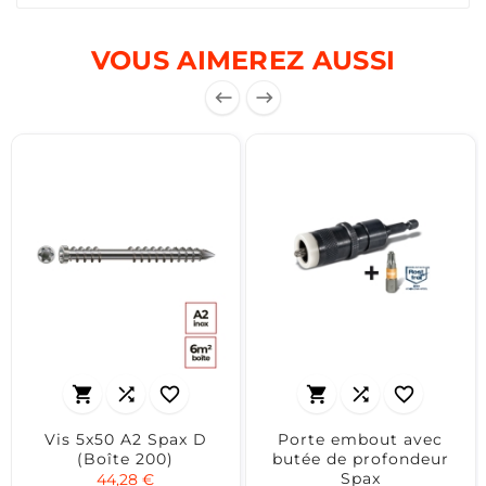
VOUS AIMEREZ AUSSI








Vis 5x50 A2 Spax D
Porte embout avec
(Boîte 200)
butée de profondeur
Spax
44,28 €