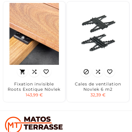






Fixation invisible
Cales de ventilation
Roots Exotique Növlek
Novlek 6 m2
143,99 €
32,39 €